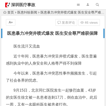
深圳医疗事故
律师
首页
医患纠纷新闻
医患暴力冲突井喷式爆发 医生安全尊严难获保障
A+
发表评论
46 views
医患暴力冲突井喷式爆发 医生安全尊严难获保障
医生流汗又流血
近十年间，医患暴力冲突呈井喷式爆发，医生普遍
感到执业中的人身安全和人格尊严得不到保障
今年以来，医患暴力冲突恶性事件频频发生，引起
了社会各界的忧虑。
9月15日，北京同仁医院发生一起惨烈血案，43岁
的女医生徐文被一名患者连刺17刀，倒在血泊中。此后
一周，又有一名眼科医生被患者打伤。