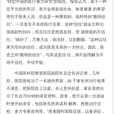
“转型中国的医疗暴力研究”的报告。报告认为，基于一种
近乎当然的常识，患方会将延续生命、恢复健康 的希望
寄托于医务人员，但这是一种事前的、临时性的“脆弱信
任”。一旦发生不良的医疗后果，这种“信任”就会立即出
现戏剧性转向，而且往往是彻底反转，变 成彻底的不信
任。“病好了，万事大吉；病没好，立刻翻脸。”这种以结
果为导向的信任，成为医患关系的一大特点。因此，医
患之间“脆弱的信任”，与其说是信 任，倒不如理解为不
得不信任、半信半疑。
中国医科院整形医院副院长吴念告诉记者，几年
前，医院曾收治了一名烧伤男孩，由 于家长对治疗效果
不满意，把医院告上法庭。令人意外的是，家长居然出
示了长达70分钟的录音资料。原来，患方从第一次就诊
时便开始录音，包括医生的承诺和 解释、抢救治疗过
程、多方专家咨询等。“患者随时留取证据，以备诉讼，