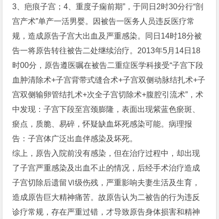
3、疤痕子宫；4、重度子痫前期”，于同日2时30分行“剖
宫产术”单产一活男婴。因被告一医务人员违反医疗常
规，造成原告子宫大出血及严重感染。同日14时18分被
告一将原告转往被告二处继续治疗。2013年5月14日18
时00分，原告遵医嘱在被告二重症医学科接受“子宫下段
血肿清除术+子宫背带式缝合术+子宫双侧动脉结扎术+子
宫双侧输卵管结扎术+次全子宫切除术+腹腔引流术”，术
中发现：子宫下段至宫颈膨隆，表面出现紫蓝色瘀斑、
瘀点，质脆、易碎，怀疑缺血坏死感染可能。病理报
告：子宫体广泛出血伴感染及坏死。
综上，原告入院前没有感染，但在治疗过程中，却出现
了子宫严重感染及出血不止的情况，后经手术治疗造成
子宫切除后遗留Ⅵ级伤残，严重影响夫妻生活及生育，
造成原告巨大精神痛苦。故原告认为二被告的行为违反
诊疗常规，存在严重过错，才导致原告身体损害和精神