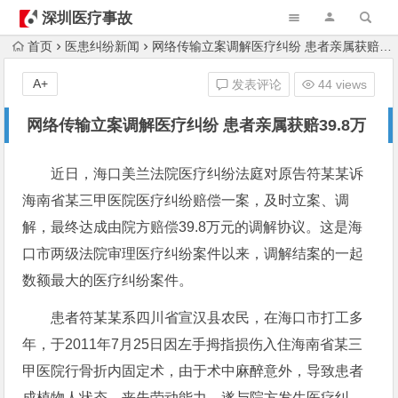
深圳医疗事故
律师
首页
医患纠纷新闻
网络传输立案调解医疗纠纷 患者亲属获赔39.8万
A+
发表评论
44 views
网络传输立案调解医疗纠纷 患者亲属获赔39.8万
近日，海口美兰法院医疗纠纷法庭对原告符某某诉
海南省某三甲医院医疗纠纷赔偿一案，及时立案、调
解，最终达成由院方赔偿39.8万元的调解协议。这是海
口市两级法院审理医疗纠纷案件以来，调解结案的一起
数额最大的医疗纠纷案件。
患者符某某系四川省宣汉县农民，在海口市打工多
年，于2011年7月25日因左手拇指损伤入住海南省某三
甲医院行骨折内固定术，由于术中麻醉意外，导致患者
成植物人状态，丧失劳动能力，遂与院方发生医疗纠