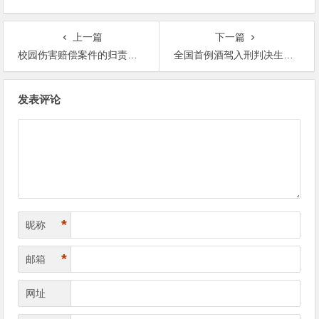
上一篇
下一篇
校园伤害赔偿案件的归责原则之适用
全国首例酒驾入刑判决生效 被告被判拘役4个月
文
发表评论
章
导
航
*
昵称
*
邮箱
网址