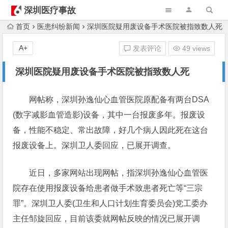
深圳医疗事故
律师
首页
医患纠纷新闻
深圳医院疑用废设备手术医院被指致数人死
A+
发表评论
49 views
深圳医院疑用废设备手术医院被指致数人死
网帖称，深圳孙逸仙心血管医院原配备有两台DSA
(数字减影血管造影)设备，其中一台报废多年。报废设
备，性能不稳定、常出故障，好几个病人因此死在这台
报废设备上。深圳卫人委回应，已展开调查。
近日，多家网站出现网帖，指深圳孙逸仙心血管医
院存在使用报废设备给患者做手术致患者死亡等“三宗
罪”。深圳卫人委(卫生和人口计划生育委员会)党工委办
主任邹旋回应，目前该委就网帖反映的情况已展开调