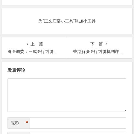
为“正文底部小工具”添加小工具
上一篇
下一篇
粤医调委：三成医疗纠纷为医闹
香港解决医疗纠纷机制详解:医院多主动公布事故
文
发表评论
章
导
航
*
昵称