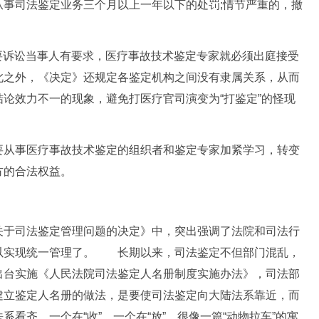
事司法鉴定业务三个月以上一年以下的处罚;情节严重的，撤
要诉讼当事人有要求，医疗事故技术鉴定专家就必须出庭接受
之外，《决定》还规定各鉴定机构之间没有隶属关系，从而
论效力不一的现象，避免打医疗官司演变为“打鉴定”的怪现
从事医疗事故技术鉴定的组织者和鉴定专家加紧学习，转变
方的合法权益。
于司法鉴定管理问题的决定》中，突出强调了法院和司法行
以实现统一管理了。 长期以来，司法鉴定不但部门混乱，
出台实施《人民法院司法鉴定人名册制度实施办法》，司法部
建立鉴定人名册的做法，是要使司法鉴定向大陆法系靠近，而
看齐。一个在“收”，一个在“放”，很像一篇“动物拉车”的寓