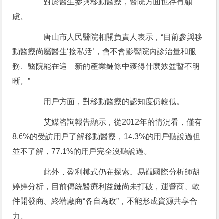
對於醫生參與移動醫療，醫院方面也存有顧
慮。
唐山市人民醫院相關負責人表示，“目前參與移
動醫療尚屬醫生‘接私活’，會不會影響院內診治量和服
務、醫院能在這一新的產業鏈條中獲得什麼效益暫不明
晰。”
用戶方面，對移動醫療的認知度仍較低。
艾媒咨詢報告顯示，從2012年的情況看，僅有
8.6%的受訪用戶了解移動醫療，14.3%的用戶聽說過但
並不了解，77.1%的用戶完全沒聽說過。
此外，盈利模式仍在探索。易觀國際分析師胡
婷婷分析，目前傳統醫療利益鏈尚未打破，運營商、軟
件開發商、終端廠商“各自為政”，不能形成資源共享合
力。