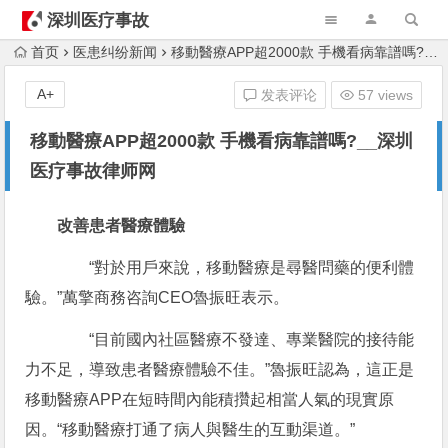
深圳医疗事故
律师
首页
医患纠纷新闻
移動醫療APP超2000款 手機看病靠譜嗎?__深圳医疗事故律师网
A+
发表评论
57 views
移動醫療APP超2000款 手機看病靠譜嗎?__深圳
医疗事故律师网
改善患者醫療體驗
“對於用戶來說，移動醫療是尋醫問藥的便利體
驗。”萬擎商務咨詢CEO魯振旺表示。
“目前國內社區醫療不發達、專業醫院的接待能
力不足，導致患者醫療體驗不佳。”魯振旺認為，這正是
移動醫療APP在短時間內能積攢起相當人氣的現實原
因。“移動醫療打通了病人與醫生的互動渠道。”