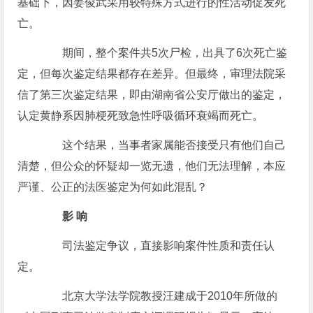
基础下，因姜俊武采用较特殊方式进行的性活动促发死
亡。
期间，整个案件共5次尸检，出具了6次死亡鉴
定，但每次鉴定结果都存在差异。但最终，审理法院采
信了第三次鉴定结果，即由湖南省公安厅做出的鉴定，
认定黄静系因肺梗死致急性呼吸循环衰竭而死亡。
这个结果，当事者家属能否接受只有他们自己
清楚，但公众的怀疑却一览无遗，他们无法理解，本应
严谨、公正的法医鉴定为何如此混乱？
影 响
司法鉴定争议，直接影响案件性质和责任认
定。
北京大学法学院教授汪建成于2010年所做的