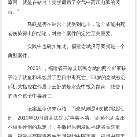
原因，就是在站台上突然遭遇了空气中高压电弧的袭
击。”
马跃是否在站台上就受到电击，这个或能由死
者伤势得出的结论，对整个案件的定性至关重要。
实践中也确实如此。福建念斌投毒案就是一个
典型案件。
2006年，福建省平潭县居民念斌的两个邻家孩
子吃了鱿鱼和稀饭后于翌日中毒死亡。33岁的念斌被公
诉机关指控在邻居丁云虾的烧水壶中投入鼠药，致使丁
的两个孩子中毒身亡。
该案至今仍未审结，而念斌则是4次被判处死
刑。2010年10月最高法院以“事实不清、证据不足”发出
不核准死刑的裁定书，并撤销原判发回福建省高院重
审。福建省高院将案件发回福州中院重审，福州中院于