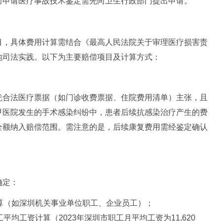
而申请医疗事故技术鉴定需先向卫生行政部门提出申请。
目，具体费用计算需结合《最高人民法院关于审理医疗损害责
地司法实践。以下为主要赔偿项目及计算方式：
凭合法医疗票据（如门诊收费票据、住院费用清单）主张，且
甲医院发生的手术感染纠纷中，患者后续抗感染治疗产生的费
全额纳入赔偿范围。需注意的是，后续康复费用需经鉴定确认
确定：
算（如深圳机关事业单位职工、企业员工）；
均工资计算（2023年深圳市职工月平均工资为11,620