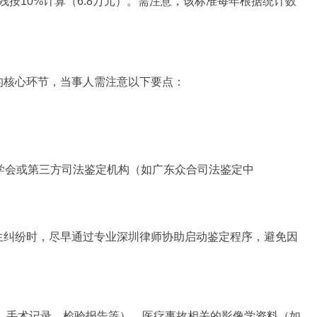
伤残按10%计算（6.8万元）。需注意，该标准每年根据统计数
。
的核心环节，当事人需注意以下要点：
学会或第三方司法鉴定机构（如广东众合司法鉴定中
生纠纷时，尽早通过专业深圳律师协助启动鉴定程序，避免因
历、手术记录、检验报告等）、医疗事故相关的影像学资料（如